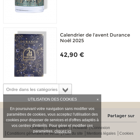
Calendrier de l'avent Durance
Noël 2025
42,90 €
Ordre dans les catégories
UTILISATION DES COOKIES
×
En poursuivant votre navigation sans modifier vos
paramètres de cookies, vous acceptez l'utilisation des
Partager sur
cookies pour disposer de services et d'offres adaptés à
vos centres d'intérêts. Pour gérer et modifier ces
Contact
Nous trouver
Actualité
Connexion
paramètres,
cliquez ici
Conditions générales de vente
Plan du site
Mentions légales
Cookies