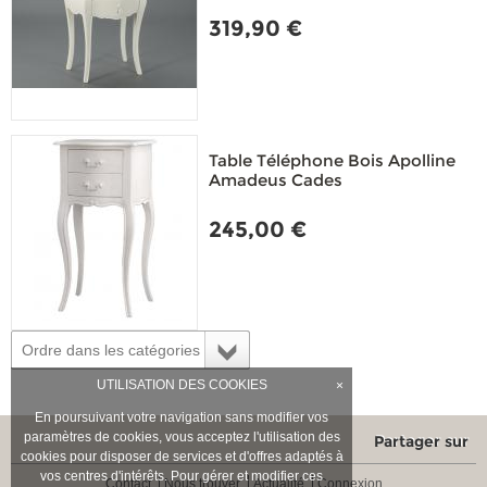
319,90 €
Table Téléphone Bois Apolline
Amadeus Cades
245,00 €
Ordre dans les catégories
UTILISATION DES COOKIES
×
En poursuivant votre navigation sans modifier vos
paramètres de cookies, vous acceptez l'utilisation des
Partager sur
cookies pour disposer de services et d'offres adaptés à
vos centres d'intérêts. Pour gérer et modifier ces
Contact
Nous trouver
Actualité
Connexion