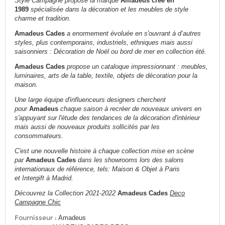
Style Campagne propose la marque
Amadeus crée en
1989
spécialisée dans la décoration et les meubles de style
charme et tradition
.
Amadeus Cades
a enormement évoluée en s'ouvrant à d’autres
styles, plus contemporains, industriels, ethniques mais aussi
saisonniers : Décoration de Noël ou bord de mer en collection été.
Amadeus Cades
propose un cataloque impressionnant : meubles,
luminaires, arts de la table, textile, objets de décoration pour la
maison.
Une large équipe d'influenceurs designers cherchent
pour
Amadeus
chaque saison à recréer de nouveaux univers en
s'appuyant sur l'étude des tendances de la décoration d'intérieur
mais aussi de nouveaux produits sollicités par les
consommateurs.
C'est une nouvelle histoire à chaque collection mise en scène
par
Amadeus Cades
dans les showrooms lors des salons
internationaux de référence, tels: Maison & Objet à Paris
et Intergift à Madrid.
Découvrez la Collection 2021-2022
Amadeus Cades
Deco
Campagne Chic
Fournisseur :
Amadeus