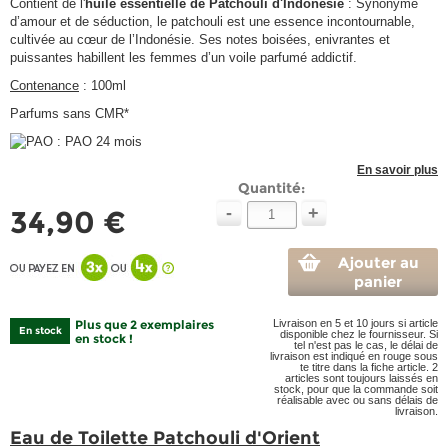
Contient de l'
huile essentielle de Patchouli d'Indonésie
:
Synonyme
d’amour et de séduction, le patchouli est une essence incontournable,
cultivée au cœur de l’Indonésie. Ses notes boisées, enivrantes et
puissantes habillent les femmes d’un voile parfumé addictif.
Contenance
: 100ml
Parfums sans CMR*
: PAO 24 mois
En savoir plus
Quantité:
-
+
34,90 €
Ajouter au
panier
Plus que 2 exemplaires
Livraison en 5 et 10 jours si article
En stock
disponible chez le fournisseur. Si
en stock !
tel n'est pas le cas, le délai de
livraison est indiqué en rouge sous
te titre dans la fiche article. 2
articles sont toujours laissés en
stock, pour que la commande soit
réalisable avec ou sans délais de
livraison.
Eau de Toilette Patchouli d'Orient