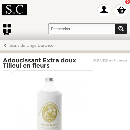
0
Soins du Linge Durance
Adoucissant Extra doux
DURANCE en Provence
Tilleul en fleurs