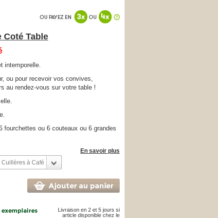
 Coté Table
é
 intemporelle.
r, ou pour recevoir vos convives,
rs au rendez-vous sur votre table !
elle.
e.
u 6 fourchettes ou 6 couteaux ou 6 grandes
En savoir plus
 Cuillères à Café
Ajouter au panier
4 exemplaires
Livraison en 2 et 5 jours si
article disponible chez le