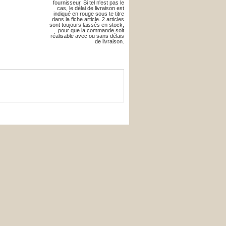
fournisseur. Si tel n'est pas le
cas, le délai de livraison est
indiqué en rouge sous te titre
dans la fiche article. 2 articles
sont toujours laissés en stock,
pour que la commande soit
réalisable avec ou sans délais
de livraison.