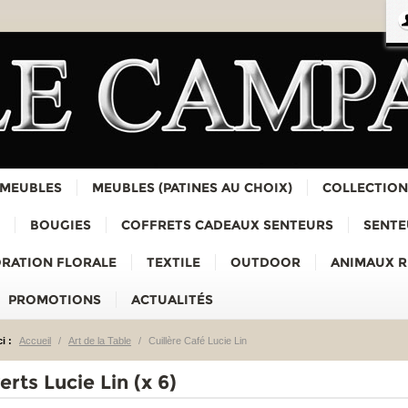
 MEUBLES
MEUBLES (PATINES AU CHOIX)
COLLECTION
BOUGIES
COFFRETS CADEAUX SENTEURS
SENTE
RATION FLORALE
TEXTILE
OUTDOOR
ANIMAUX 
PROMOTIONS
ACTUALITÉS
i :
Accueil
/
Art de la Table
/
Cuillère Café Lucie Lin
rts Lucie Lin (x 6)