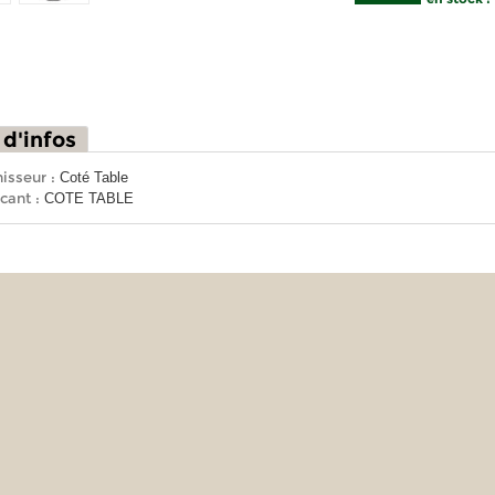
 d'infos
isseur :
Coté Table
cant :
COTE TABLE