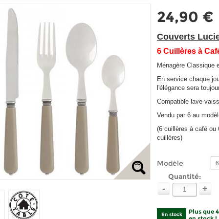
24,90 €
Couverts Lucie
6 Cuillères à Caf
Ménagère Classique et
En service chaque jou
l'élégance sera toujou
Compatible lave-vaiss
Vendu par 6 au modèl
(6 cuillères à café o
cuillères)
Modèle
6
Quantité:
-
+
Plus que 
En stock
en stock !