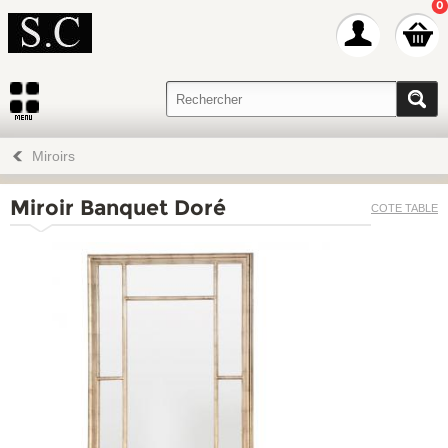
0
Miroirs
Miroir Banquet Doré
COTE TABLE