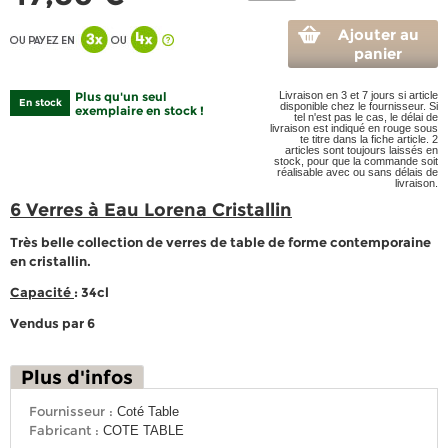
Ajouter au
panier
Plus qu'un seul
Livraison en 3 et 7 jours si article
En stock
disponible chez le fournisseur. Si
exemplaire en stock !
tel n'est pas le cas, le délai de
livraison est indiqué en rouge sous
te titre dans la fiche article. 2
articles sont toujours laissés en
stock, pour que la commande soit
réalisable avec ou sans délais de
livraison.
6 Verres à Eau Lorena Cristallin
Très belle collection de verres de table de forme contemporaine
en cristallin.
Capacité
: 34cl
Vendus par 6
Plus d'infos
Fournisseur :
Coté Table
Fabricant :
COTE TABLE