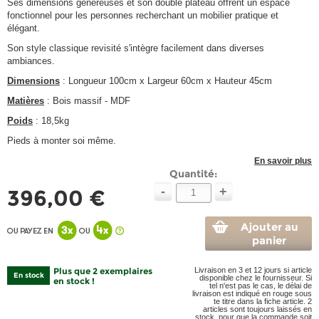
Ses dimensions généreuses et son double plateau offrent un espace
fonctionnel pour les personnes recherchant un mobilier pratique et
élégant.
Son style classique revisité s'intègre facilement dans diverses
ambiances.
Dimensions
: Longueur 100cm x Largeur 60cm x Hauteur 45cm
Matières
: Bois massif - MDF
Poids
: 18,5kg
Pieds à monter soi même.
En savoir plus
Quantité:
-
+
396,00 €
Ajouter au
panier
Plus que 2 exemplaires
Livraison en 3 et 12 jours si article
En stock
disponible chez le fournisseur. Si
en stock !
tel n'est pas le cas, le délai de
livraison est indiqué en rouge sous
te titre dans la fiche article. 2
articles sont toujours laissés en
stock, pour que la commande soit