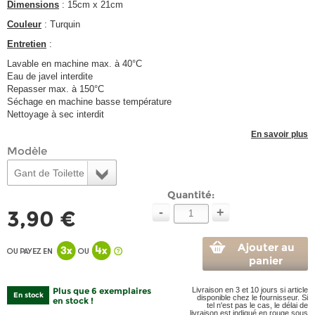
Dimensions
: 15cm x 21cm
Couleur
: Turquin
Entretien
:
Lavable en machine max. à 40°C
Eau de javel interdite
Repasser max. à 150°C
Séchage en machine basse température
Nettoyage à sec interdit
En savoir plus
Modèle
Gant de Toilette
Quantité:
-
+
3,90 €
Ajouter au
panier
Plus que 6 exemplaires
Livraison en 3 et 10 jours si article
En stock
disponible chez le fournisseur. Si
en stock !
tel n'est pas le cas, le délai de
livraison est indiqué en rouge sous