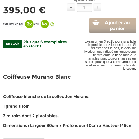
-
+
395,00 €
Ajouter au
panier
Plus que 6 exemplaires
Livraison en 3 et 15 jours si article
En stock
disponible chez le fournisseur. Si
en stock !
tel n'est pas le cas, le délai de
livraison est indiqué en rouge sous
te titre dans la fiche article. 2
articles sont toujours laissés en
stock, pour que la commande soit
réalisable avec ou sans délais de
livraison.
Coiffeuse Murano Blanc
Coiffeuse blanche de la collection Murano.
1 grand tiroir
3 miroirs dont 2 pivotables.
Dimensions
: Largeur 80cm x Profondeur 40cm x Hauteur 145cm