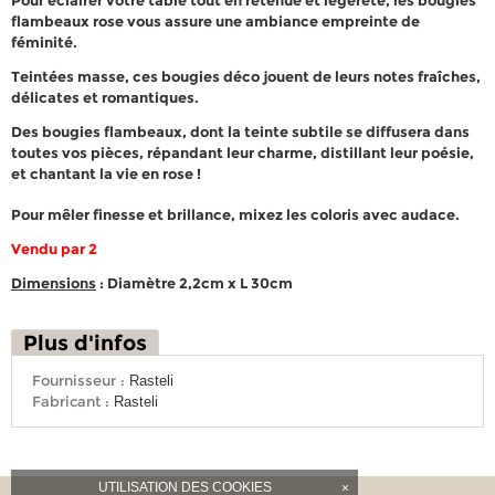
Pour éclairer votre table tout en retenue et légèreté, les
bougies
flambeaux rose
vous assure une ambiance empreinte de
féminité.
Teintées masse, ces
bougies déco
jouent de leurs notes fraîches,
délicates et romantiques.
Des
bougies flambeaux
, dont la teinte subtile se diffusera dans
toutes vos pièces, répandant leur charme, distillant leur poésie,
et chantant la vie en rose !
Pour mêler finesse et brillance, mixez les coloris avec audace.
Vendu par 2
Dimensions
: Diamètre 2,2cm x L 30cm
Plus d'infos
Fournisseur :
Rasteli
Fabricant :
Rasteli
UTILISATION DES COOKIES
×