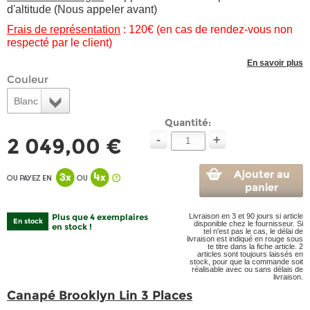
d'altitude (Nous appeler avant)
Frais de représentation
: 120€ (en cas de rendez-vous non
respecté par le client)
En savoir plus
Couleur
Blanc
Quantité:
-
+
2 049,00 €
Ajouter au
panier
Plus que 4 exemplaires
Livraison en 3 et 90 jours si article
En stock
disponible chez le fournisseur. Si
en stock !
tel n'est pas le cas, le délai de
livraison est indiqué en rouge sous
te titre dans la fiche article. 2
articles sont toujours laissés en
stock, pour que la commande soit
réalisable avec ou sans délais de
livraison.
Canapé Brooklyn Lin 3 Places