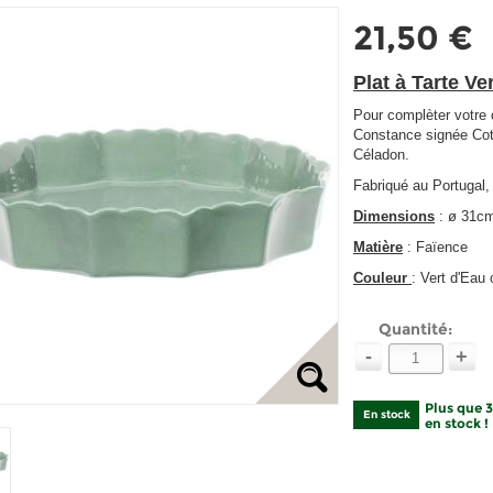
21,50 €
Plat à Tarte Ve
Pour complèter votre c
Constance signée Coté 
Céladon.
Fabriqué au Portugal,
Dimensions
: ø 31cm
Matière
: Faïence
Couleur
: Vert d'Eau
Quantité:
-
+
Plus que 
En stock
en stock !