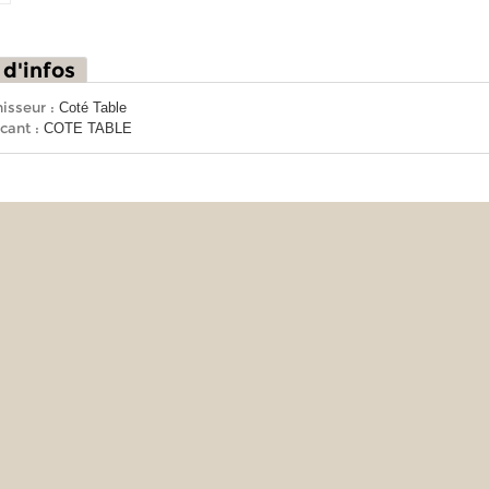
 d'infos
isseur :
Coté Table
cant :
COTE TABLE