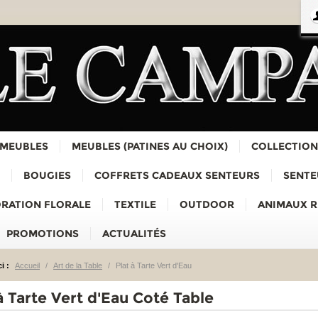
 MEUBLES
MEUBLES (PATINES AU CHOIX)
COLLECTION
BOUGIES
COFFRETS CADEAUX SENTEURS
SENTE
RATION FLORALE
TEXTILE
OUTDOOR
ANIMAUX 
PROMOTIONS
ACTUALITÉS
i :
Accueil
/
Art de la Table
/
Plat à Tarte Vert d'Eau
à Tarte Vert d'Eau Coté Table