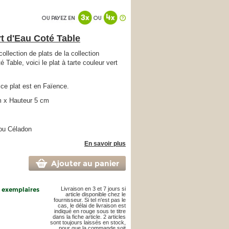
rt d'Eau Coté Table
ollection de plats de la collection
Table, voici le plat à tarte couleur vert
 ce plat est en Faïence.
 x Hauteur 5 cm
 ou Céladon
En savoir plus
Ajouter au panier
3 exemplaires
Livraison en 3 et 7 jours si
article disponible chez le
fournisseur. Si tel n'est pas le
cas, le délai de livraison est
indiqué en rouge sous te titre
dans la fiche article. 2 articles
sont toujours laissés en stock,
pour que la commande soit