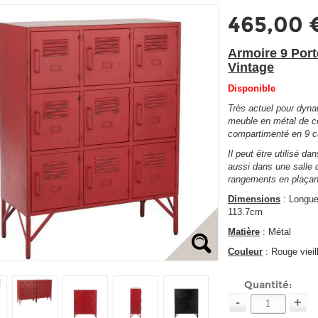
465,00 
Armoire 9 Por
Vintage
Disponible
Très actuel pour dynam
meuble en métal de co
compartimenté en 9 c
Il peut être utilisé d
aussi dans une salle 
rangements en plaçant
Dimensions
: Longue
113.7cm
Matière
: Métal
Couleur
: Rouge vieill
Quantité:
-
+