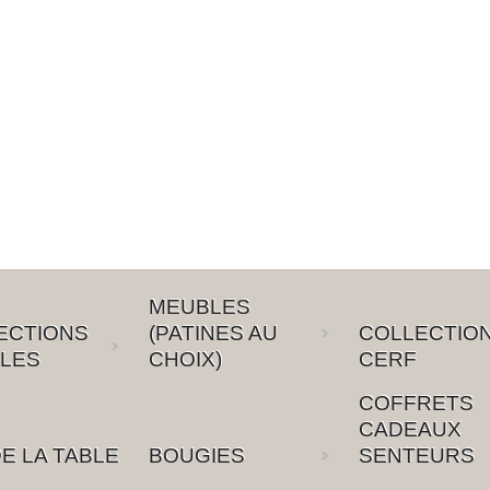
MEUBLES
ECTIONS
(PATINES AU
COLLECTIO
LES
CHOIX)
CERF
COFFRETS
CADEAUX
E LA TABLE
BOUGIES
SENTEURS