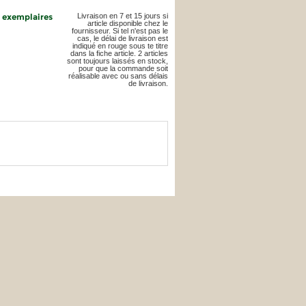
4 exemplaires
Livraison en 7 et 15 jours si
article disponible chez le
fournisseur. Si tel n'est pas le
cas, le délai de livraison est
indiqué en rouge sous te titre
dans la fiche article. 2 articles
sont toujours laissés en stock,
pour que la commande soit
réalisable avec ou sans délais
de livraison.