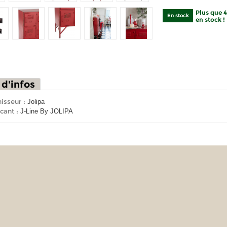
Plus que 
En stock
en stock !
 d'infos
isseur :
Jolipa
cant :
J-Line By JOLIPA