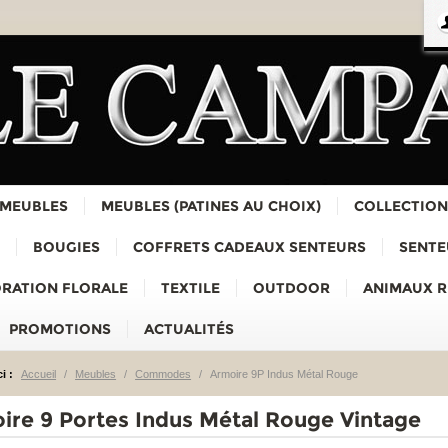
 MEUBLES
MEUBLES (PATINES AU CHOIX)
COLLECTION
BOUGIES
COFFRETS CADEAUX SENTEURS
SENTE
RATION FLORALE
TEXTILE
OUTDOOR
ANIMAUX 
PROMOTIONS
ACTUALITÉS
i :
Accueil
/
Meubles
/
Commodes
/
Armoire 9P Indus Métal Rouge
ire 9 Portes Indus Métal Rouge Vintage