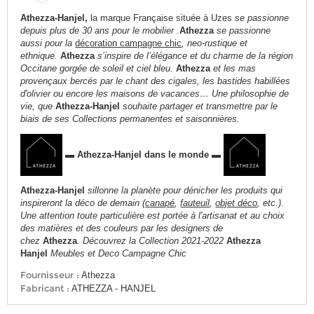
Athezza-Hanjel,
la marque Française située à Uzes
se passionne
depuis plus de 30 ans pour le mobilier .
Athezza
se passionne
aussi pour la
décoration campagne chic
, neo-rustique et
ethnique.
Athezza
s’inspire de l’élégance et du charme de la région
Occitane gorgée de soleil et ciel bleu.
Athezza
et les mas
provençaux bercés par le chant des cigales, les bastides habillées
d'olivier ou encore les maisons de vacances… Une philosophie de
vie, que
A
thezza-Hanjel
souhaite partager et transmettre par le
biais de ses Collections permanentes et saisonnières.
▬ Athezza-Hanjel dans le monde ▬
Athezza-Hanjel
sillonne la planète pour dénicher les produits qui
inspireront la déco de demain (
canapé
,
fauteuil
,
objet déco
, etc.).
Une attention toute particulière est portée à l'artisanat et au choix
des matières et des couleurs par les designers de
chez
Athezza
.
Découvrez la Collection 2021-2022
Athezza
Hanjel
Meubles et Deco Campagne Chic
Fournisseur :
Athezza
Fabricant :
ATHEZZA - HANJEL