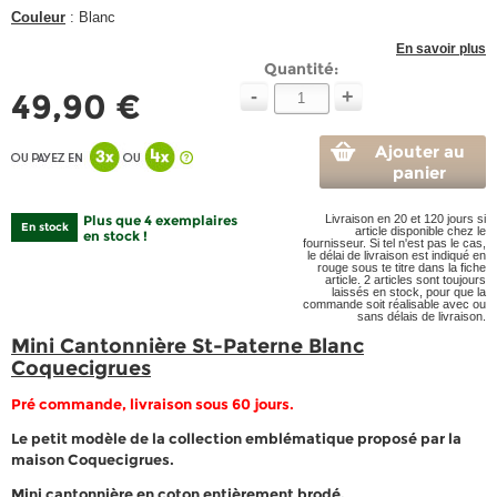
Couleur
: Blanc
En savoir plus
Quantité:
-
+
49,90 €
Ajouter au
panier
Plus que 4 exemplaires
Livraison en 20 et 120 jours si
En stock
article disponible chez le
en stock !
fournisseur. Si tel n'est pas le cas,
le délai de livraison est indiqué en
rouge sous te titre dans la fiche
article. 2 articles sont toujours
laissés en stock, pour que la
commande soit réalisable avec ou
sans délais de livraison.
Mini Cantonnière St-Paterne Blanc
Coquecigrues
Pré commande, livraison sous 60 jours.
Le petit modèle de la collection emblématique proposé par la
maison Coquecigrues.
Mini cantonnière en coton entièrement brodé.