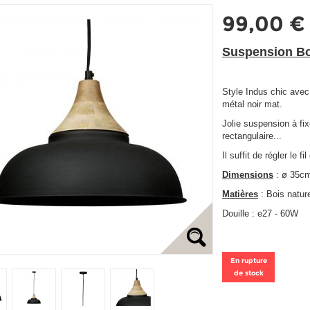
99,00 €
Suspension Bo
Style Indus chic avec
métal noir mat.
Jolie suspension à fix
rectangulaire...
Il suffit de régler le f
Dimensions
: ø 35c
Matières
: Bois nature
Douille : e27 - 60W
En rupture
de stock