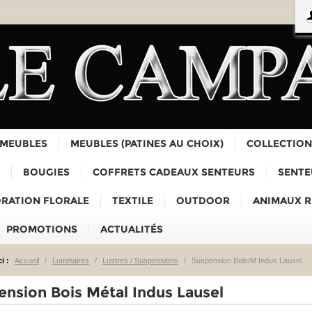
 MEUBLES
MEUBLES (PATINES AU CHOIX)
COLLECTION
BOUGIES
COFFRETS CADEAUX SENTEURS
SENTE
RATION FLORALE
TEXTILE
OUTDOOR
ANIMAUX 
PROMOTIONS
ACTUALITÉS
i :
Accueil
/
Luminaires
/
Lustres / Suspensions
/
Suspension Bois/M Indus Lausel
ension Bois Métal Indus Lausel