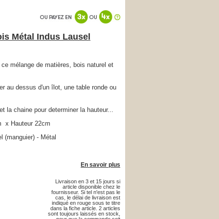
is Métal Indus Lausel
 ce mélange de matières, bois naturel et
er au dessus d'un îlot, une table ronde ou
il et la chaine pour determiner la hauteur...
m x Hauteur 22cm
l (manguier) - Métal
En savoir plus
Livraison en 3 et 15 jours si
article disponible chez le
fournisseur. Si tel n'est pas le
cas, le délai de livraison est
indiqué en rouge sous te titre
dans la fiche article. 2 articles
sont toujours laissés en stock,