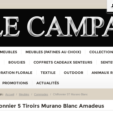
 MEUBLES
MEUBLES (PATINES AU CHOIX)
COLLECTION
BOUGIES
COFFRETS CADEAUX SENTEURS
SENTE
RATION FLORALE
TEXTILE
OUTDOOR
ANIMAUX 
PROMOTIONS
ACTUALITÉS
i :
Accueil
/
Meubles
/
Commodes
/
Chiffonnier 5T Murano Blanc
fonnier 5 Tiroirs Murano Blanc Amadeus