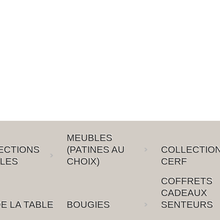
MEUBLES
ECTIONS
(PATINES AU
COLLECTIO
LES
CHOIX)
CERF
COFFRETS
CADEAUX
E LA TABLE
BOUGIES
SENTEURS