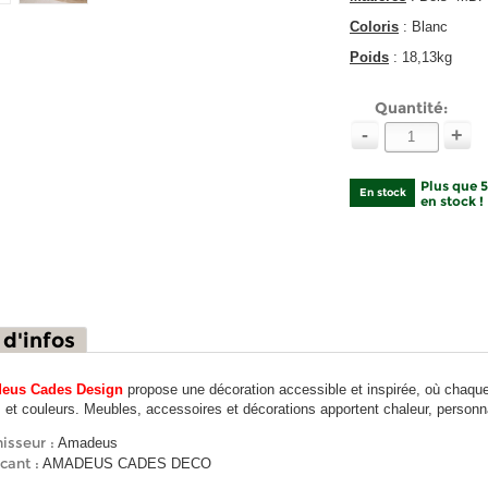
Coloris
: Blanc
Poids
: 18,13kg
Quantité:
-
+
Plus que 
En stock
en stock !
 d'infos
eus Cades Design
propose une décoration accessible et inspirée, où chaque 
s et couleurs. Meubles, accessoires et décorations apportent chaleur, personna
isseur :
Amadeus
cant :
AMADEUS CADES DECO