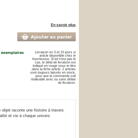
En savoir plus
Ajouter au panier
5 exemplaires
Livraison en 3 et 15 jours si
article disponible chez le
fournisseur. Si tel n'est pas le
cas, le délai de livraison est
indiqué en rouge sous te titre
dans la fiche article. 2 articles
sont toujours laissés en stock,
pour que la commande soit
réalisable avec ou sans délais
de livraison.
objet raconte une histoire à travers
lité et vie à chaque univers