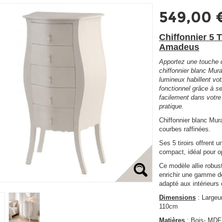
549,00 
Chiffonnier 5 
Amadeus
Apportez une touche d
chiffonnier blanc Mur
lumineux habillent vot
fonctionnel grâce à ses
facilement dans votre
pratique.
Chiffonnier blanc Mur
courbes raffinées.
Ses 5 tiroirs offrent
compact, idéal pour o
Ce modèle allie robust
enrichir une gamme 
adapté aux intérieurs 
Dimensions
: Largeu
110cm
Matières
: Bois- MDF