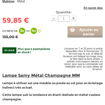
Matières
: Métal
En savoir plus
Quantité:
-
+
59,85 €
Ajouter au
panier
133,00 €
Plus que 4 exemplaires
Livraison en 7 et 20 jours si article
En stock
disponible chez le fournisseur. Si
en stock !
tel n'est pas le cas, le délai de
livraison est indiqué en rouge sous
te titre dans la fiche article. 2
articles sont toujours laissés en
stock, pour que la commande soit
réalisable avec ou sans délais de
livraison.
Lampe Samy Métal Champagne MM
Lampe à utiliser sur une meuble ou posée au sol pour un éclairage
indirect très actuel.
Cette lampe suit la tendance en étant réalisée en métal couleur
champagne.