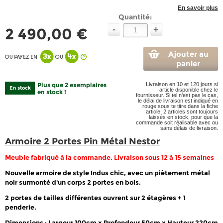
En savoir plus
Quantité:
-
+
2 490,00 €
Ajouter au
panier
Plus que 2 exemplaires
Livraison en 10 et 120 jours si
En stock
article disponible chez le
en stock !
fournisseur. Si tel n'est pas le cas,
le délai de livraison est indiqué en
rouge sous te titre dans la fiche
article. 2 articles sont toujours
laissés en stock, pour que la
commande soit réalisable avec ou
sans délais de livraison.
Armoire 2 Portes Pin Métal Nestor
Meuble fabriqué à la commande. Livraison sous 12 à 15 semaines
Nouvelle armoire de style Indus chic, avec un piètement métal
noir surmonté d'un corps 2 portes en bois.
2 portes de tailles différentes ouvrent sur 2 étagères + 1
penderie.
Dimensions
: Largeur 100cm x Profondeur 50cm x Hauteur 220cm