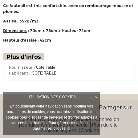
Ce fauteuil est très confortable. avec un rembourrage mousse et
plumes.
Assise
: 35kg/m3
Dimensions
: 70cm x 78cm x Hauteur 74cm
Hauteur d'assise
: 42cm
Plus d'infos
Fournisseur :
Coté Table
Fabricant :
COTE TABLE
UTILISATION DES COOKIES
×
En poursuivant votre navigation sans modifier vos
Partager sur
paramètres de cookies, vous acceptez l'utilisation des
cookies pour disposer de services et d'offres adaptés à
Contact
Nous trouver
Actualité
Connexion
vos centres d'intérêts. Pour gérer et modifier ces
Conditions générales de vente
Plan du site
paramètres,
cliquez ici
Mentions légales
Cookies