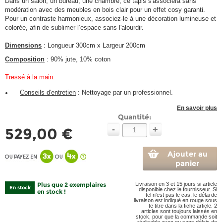
Dans un salon, un bureau, une chambre, ce tapis s'associera sans
modération avec des meubles en bois clair pour un effet cosy garanti.
Pour un contraste harmonieux, associez-le à une décoration lumineuse et
colorée, afin de sublimer l’espace sans l'alourdir.
Dimensions
: Longueur 300cm x Largeur 200cm
Composition
: 90% jute, 10% coton
Tressé à la main.
Conseils d'entretien
:
Nettoyage par un professionnel.
En savoir plus
Quantité:
-
+
529,00 €
Ajouter au
panier
Plus que 2 exemplaires
Livraison en 3 et 15 jours si article
En stock
disponible chez le fournisseur. Si
en stock !
tel n'est pas le cas, le délai de
livraison est indiqué en rouge sous
te titre dans la fiche article. 2
articles sont toujours laissés en
stock, pour que la commande soit