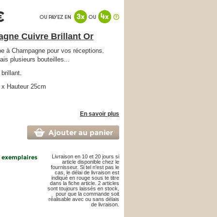
€
gne Cuivre Brillant Or
pe à Champagne pour vos réceptions.
rais plusieurs bouteilles...
brillant.
 x Hauteur 25cm
En savoir plus
Ajouter au panier
4 exemplaires
Livraison en 10 et 20 jours si
article disponible chez le
fournisseur. Si tel n'est pas le
cas, le délai de livraison est
indiqué en rouge sous te titre
dans la fiche article. 2 articles
sont toujours laissés en stock,
pour que la commande soit
réalisable avec ou sans délais
de livraison.