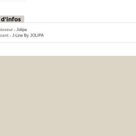
 d'infos
isseur :
Jolipa
cant :
J-Line By JOLIPA