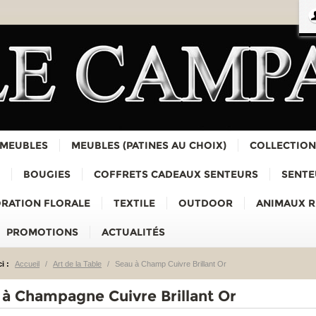
 MEUBLES
MEUBLES (PATINES AU CHOIX)
COLLECTION
BOUGIES
COFFRETS CADEAUX SENTEURS
SENTE
RATION FLORALE
TEXTILE
OUTDOOR
ANIMAUX 
PROMOTIONS
ACTUALITÉS
i :
Accueil
/
Art de la Table
/
Seau à Champ Cuivre Brillant Or
 à Champagne Cuivre Brillant Or