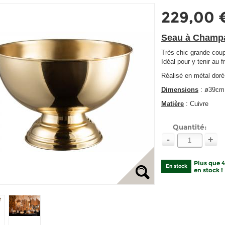
229,00 
Seau à Champa
Très chic grande cou
Idéal pour y tenir au f
Réalisé en métal doré 
Dimensions
: ø39cm
Matière
: Cuivre
Quantité:
-
+
Plus que 
En stock
en stock !