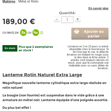
Matières
: Métal et Rotin
En savoir plus
Quantité:
-
+
189,00 €
Ajouter au
panier
Plus que 2 exemplaires
Livraison en 3 et 15 jours si article
En stock
disponible chez le fournisseur. Si
en stock !
tel n'est pas le cas, le délai de
livraison est indiqué en rouge sous
te titre dans la fiche article. 2
articles sont toujours laissés en
stock, pour que la commande soit
réalisable avec ou sans délais de
livraison.
Lanterne Rotin Naturel Extra Large
Magnifique nouvelle lanterne cylindrique extra large réalisée en
rotin naturel
La bougie (non fournie) est suspendue dans le vide grâce à une
armature en métal noir. Lanterne équipée d'une poignée assortie.
Du plus bel effet !