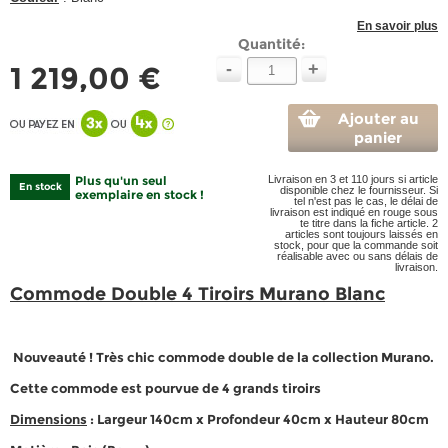
En savoir plus
Quantité:
-
+
1 219,00 €
Ajouter au
panier
Plus qu'un seul
Livraison en 3 et 110 jours si article
En stock
disponible chez le fournisseur. Si
exemplaire en stock !
tel n'est pas le cas, le délai de
livraison est indiqué en rouge sous
te titre dans la fiche article. 2
articles sont toujours laissés en
stock, pour que la commande soit
réalisable avec ou sans délais de
livraison.
Commode Double 4 Tiroirs Murano Blanc
Nouveauté ! Très chic commode double de la collection Murano.
Cette commode est pourvue de 4 grands tiroirs
Dimensions
: Largeur 140cm x Profondeur 40cm x Hauteur 80cm