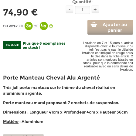
Quantité:
-
+
74,90 €
Ajouter au
panier
Plus que 6 exemplaires
Livraison en 7 et 15 jours si article
En stock
disponible chez le fournisseur. Si
en stock !
tel n'est pas le cas, le délai de
livraison est indiqué en rouge sous
te titre dans la fiche article. 2
articles sont toujours laissés en
stock, pour que la commande soit
réalisable avec ou sans délais de
livraison.
Porte Manteau Cheval Alu Argenté
Très joli porte manteau sur le thème du cheval réalisé en
aluminium argenté.
Porte manteau mural proposant 7 crochets de suspension.
Dimensions
: Longueur 41cm x Profondeur 4cm x Hauteur 36cm
Matière
: Aluminium