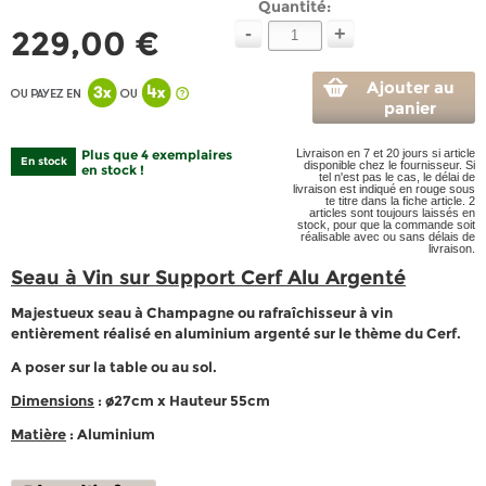
Quantité:
-
+
229,00 €
Ajouter au
panier
Plus que 4 exemplaires
Livraison en 7 et 20 jours si article
En stock
disponible chez le fournisseur. Si
en stock !
tel n'est pas le cas, le délai de
livraison est indiqué en rouge sous
te titre dans la fiche article. 2
articles sont toujours laissés en
stock, pour que la commande soit
réalisable avec ou sans délais de
livraison.
Seau à Vin sur Support Cerf Alu Argenté
Majestueux seau à Champagne ou rafraîchisseur à vin
entièrement réalisé en aluminium argenté sur le thème du Cerf.
A poser sur la table ou au sol.
Dimensions
: ø27cm x Hauteur 55cm
Matière
: Aluminium