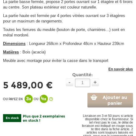
La partie basse fermée, propose 2 portes ouvrant sur 1 étagère et 6 tiroirs
au centre. Son plateau extérieur est couleur naturelle.
La partie haute est fermée par 4 portes vitrées ouvrant sur 3 étagères
pour un maximum de rangements.
Toutes les ferrures du meuble (bouton de porte, charnières...) sont en
métal mordoré.
Dimensions
: Longueur 268cm x Profondeur 48cm x Hauteur 239cm
Matières
: Bois (acacia)
Meuble avec montage pour éviter la casse dans le transport
En savoir plus
Quantité:
-
+
5 489,00 €
Ajouter au
panier
Plus que 2 exemplaires
Livraison en 3 et 50 jours si article
En stock
disponible chez le fournisseur. Si
en stock !
tel n'est pas le cas, le délai de
livraison est indiqué en rouge sous
te titre dans la fiche article. 2
articles sont toujours laissés en
stock, pour que la commande soit