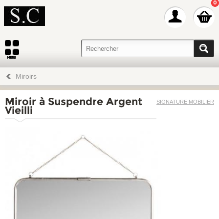
0
Miroirs
Miroir à Suspendre Argent
SIGNATURE MOBILIER
Vieilli