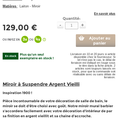
Matières
: Laiton - Miroir
En savoir plus
Quantité:
-
+
129,00 €
Ajouter au
panier
Plus qu'un seul
Livraison en 10 et 20 jours si article
En stock
disponible chez le fournisseur. Si
exemplaire en stock !
tel n'est pas le cas, le délai de
livraison est indiqué en rouge sous
te titre dans la fiche article. 2
articles sont toujours laissés en
stock, pour que la commande soit
réalisable avec ou sans délais de
livraison.
Miroir à Suspendre Argent Vieilli
Inspiration 1900 !
Pièce incontournable de votre décoration de salle de bain, le
miroir se doit d'être choisi avec goût. Notre miroir mural barbier
s'accordera facilement avec votre décoration d'intérieur de par
sa finition en argent vieillit et sa chaine d'accroche.