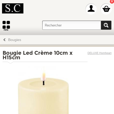
0
Bougies
Bougie Led Crème 10cm x
DELUXE Homheart
H15cm