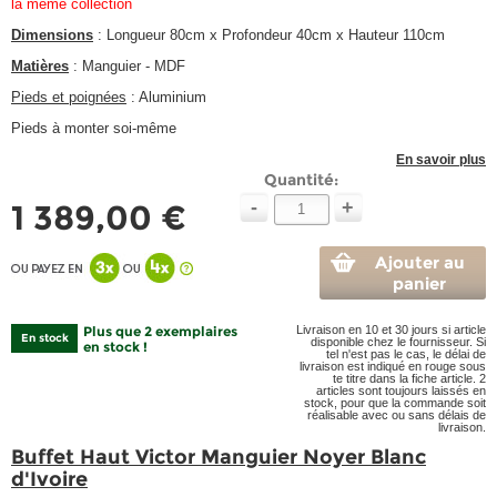
la même collection
Dimensions
: Longueur 80cm x Profondeur 40cm x Hauteur 110cm
Matières
: Manguier - MDF
Pieds et poignées
: Aluminium
Pieds à monter soi-même
En savoir plus
Quantité:
-
+
1 389,00 €
Ajouter au
panier
Plus que 2 exemplaires
Livraison en 10 et 30 jours si article
En stock
disponible chez le fournisseur. Si
en stock !
tel n'est pas le cas, le délai de
livraison est indiqué en rouge sous
te titre dans la fiche article. 2
articles sont toujours laissés en
stock, pour que la commande soit
réalisable avec ou sans délais de
livraison.
Buffet Haut Victor Manguier Noyer Blanc
d'Ivoire