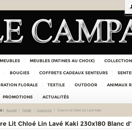
 MEUBLES
MEUBLES (PATINES AU CHOIX)
COLLECTION
BOUGIES
COFFRETS CADEAUX SENTEURS
SENTE
RATION FLORALE
TEXTILE
OUTDOOR
ANIMAUX 
PROMOTIONS
ACTUALITÉS
i :
Accueil
/
Textile
/
Couvre Lit
/
Couvre Lit Chloé Lin Lavé Kaki
e Lit Chloé Lin Lavé Kaki 230x180 Blanc d'