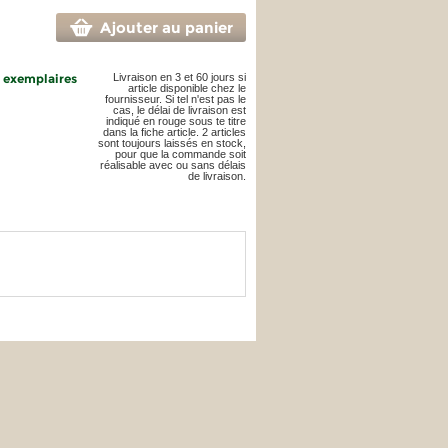
Ajouter au panier
4 exemplaires
Livraison en 3 et 60 jours si
article disponible chez le
fournisseur. Si tel n'est pas le
cas, le délai de livraison est
indiqué en rouge sous te titre
dans la fiche article. 2 articles
sont toujours laissés en stock,
pour que la commande soit
réalisable avec ou sans délais
de livraison.