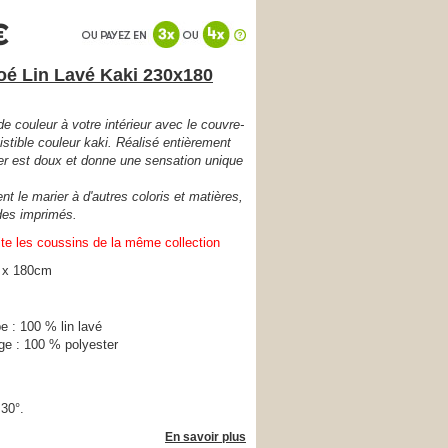
€
oé Lin Lavé Kaki 230x180
e couleur à votre intérieur avec le couvre-
istible couleur kaki. Réalisé entièrement
her est doux et donne une sensation unique
t le marier à d'autres coloris et matières,
des imprimés.
ite les coussins de la même collection
 x 180cm
 : 100 % lin lavé
ge : 100 % polyester
30°.
En savoir plus