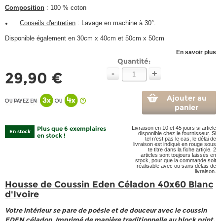
Composition
:
100 % coton
Conseils d'entretien
: Lavage en machine à 30°.
Disponible également en 30cm x 40cm et 50cm x 50cm
En savoir plus
Quantité:
-
+
29,90 €
Ajouter au
panier
Plus que 6 exemplaires
Livraison en 10 et 45 jours si article
En stock
disponible chez le fournisseur. Si
en stock !
tel n'est pas le cas, le délai de
livraison est indiqué en rouge sous
te titre dans la fiche article. 2
articles sont toujours laissés en
stock, pour que la commande soit
réalisable avec ou sans délais de
livraison.
Housse de Coussin Eden Céladon 40x60 Blanc
d'Ivoire
Votre intérieur se pare de poésie et de douceur avec le coussin
EDEN céladon. Imprimé de manière traditionnelle au block print,