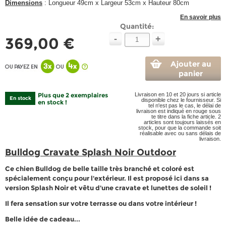
Dimensions
: Longueur 49cm x Largeur 53cm x Hauteur 80cm
En savoir plus
Quantité:
-
+
369,00 €
Ajouter au
panier
Plus que 2 exemplaires
Livraison en 10 et 20 jours si article
En stock
disponible chez le fournisseur. Si
en stock !
tel n'est pas le cas, le délai de
livraison est indiqué en rouge sous
te titre dans la fiche article. 2
articles sont toujours laissés en
stock, pour que la commande soit
réalisable avec ou sans délais de
livraison.
Bulldog Cravate Splash Noir Outdoor
Ce chien Bulldog de belle taille très branché et coloré est
spécialement conçu pour l'extérieur. Il est proposé ici dans sa
version Splash Noir et vêtu d'une cravate et lunettes de soleil !
Il fera sensation sur votre terrasse ou dans votre intérieur !
Belle idée de cadeau...