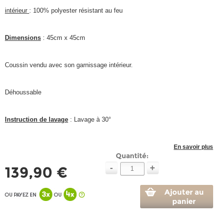
intérieur
: 100% polyester résistant au feu
Dimensions
: 45cm x 45cm
Coussin vendu avec son garnissage intérieur.
Déhoussable
Instruction de lavage
: Lavage à 30°
En savoir plus
Quantité:
-
+
139,90 €
Ajouter au
panier