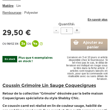
Matière
: Lin
Rembourrage
: Polyester
En savoir plus
Quantité:
-
+
29,50 €
Ajouter au
panier
Plus que 4 exemplaires
Livraison en 3 et 10 jours si article
En stock
disponible chez le fournisseur. Si
en stock !
tel n'est pas le cas, le délai de
livraison est indiqué en rouge sous
te titre dans la fiche article. 2
articles sont toujours laissés en
stock, pour que la commande soit
réalisable avec ou sans délais de
livraison.
Coussin Grimoire Lin Sauge Coquecigrues
Retour de la collection "Grimoire" déssinée par la belle maison
Coquecigrues spécialiste du style Shabby Chic.
Ce coussin carré est réalisé en lin de couleur sauge, habillé de