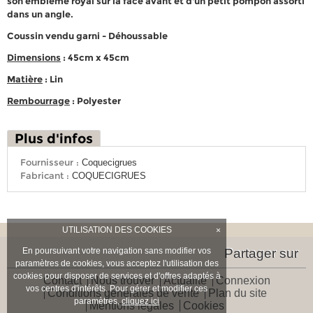
son emblème royal sur la face avant et d'un petit pompon assorti
dans un angle.
Coussin vendu garni - Déhoussable
Dimensions
: 45cm x 45cm
Matière
: Lin
Rembourrage
: Polyester
Plus d'infos
Fournisseur :
Coquecigrues
Fabricant :
COQUECIGRUES
UTILISATION DES COOKIES
×
En poursuivant votre navigation sans modifier vos
Partager sur
paramètres de cookies, vous acceptez l'utilisation des
cookies pour disposer de services et d'offres adaptés à
Contact
Nous trouver
Actualité
Connexion
vos centres d'intérêts. Pour gérer et modifier ces
Conditions générales de vente
Plan du site
paramètres,
cliquez ici
Mentions légales
Cookies