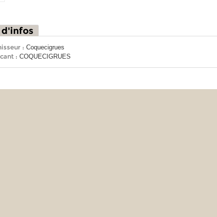
 d'infos
isseur :
Coquecigrues
cant :
COQUECIGRUES