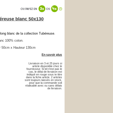
béreuse blanc 50x130
long blanc de la collection Tubéreuse.
anc 100% coton.
r 50cm x Hauteur 130cm
En savoir plus
Livraison en 3 et 25 jours si
article disponible chez le
fournisseur. Si tel n'est pas le
cas, le délai de livraison est
indiqué en rouge sous te titre
dans la fiche article. 2 articles
sont toujours laissés en stock,
pour que la commande soit
réalisable avec ou sans délais
de livraison.