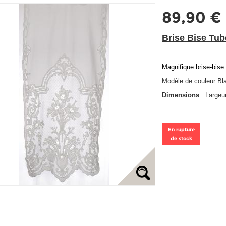
89,90 €
Brise Bise Tu
Magnifique brise-bise 
Modèle de couleur Bl
Dimensions
: Largeu
En rupture
de stock