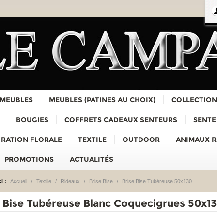
 MEUBLES
MEUBLES (PATINES AU CHOIX)
COLLECTION
BOUGIES
COFFRETS CADEAUX SENTEURS
SENTE
RATION FLORALE
TEXTILE
OUTDOOR
ANIMAUX 
PROMOTIONS
ACTUALITÉS
i :
Accueil
/
Textile
/
Rideaux
/
Brise Bise
/
Brise Bise Tubéreuse 50x130
e Bise Tubéreuse Blanc Coquecigrues 50x1