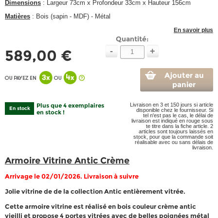
Dimensions
: Largeur 73cm x Profondeur 33cm x Hauteur 156cm
Matières
: Bois (sapin - MDF) - Métal
En savoir plus
Quantité:
-
+
589,00 €
Ajouter au
panier
Plus que 4 exemplaires
Livraison en 3 et 150 jours si article
En stock
disponible chez le fournisseur. Si
en stock !
tel n'est pas le cas, le délai de
livraison est indiqué en rouge sous
te titre dans la fiche article. 2
articles sont toujours laissés en
stock, pour que la commande soit
réalisable avec ou sans délais de
livraison.
Armoire Vitrine Antic Crème
Arrivage le 02/01/2026. Livraison à suivre
Jolie vitrine de de la collection Antic entièrement vitrée.
Cette armoire vitrine est réalisé en bois couleur crème antic
vieilli et propose 4 portes vitrées avec de belles poignées métal