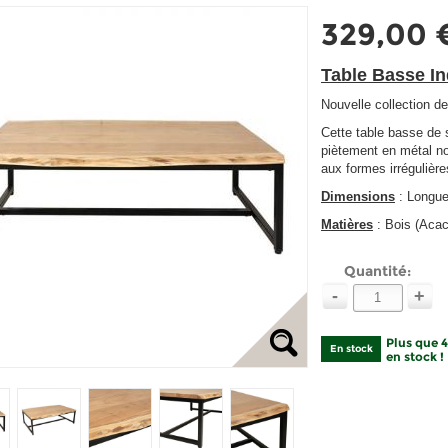
329,00 
Table Basse In
Nouvelle collection d
Cette table basse de 
piètement en métal noi
aux formes irrégulières
Dimensions
: Longue
Matières
: Bois (Acac
Quantité:
-
+
Plus que 
En stock
en stock !