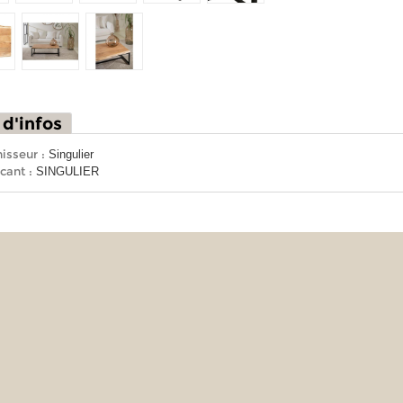
 d'infos
isseur :
Singulier
cant :
SINGULIER