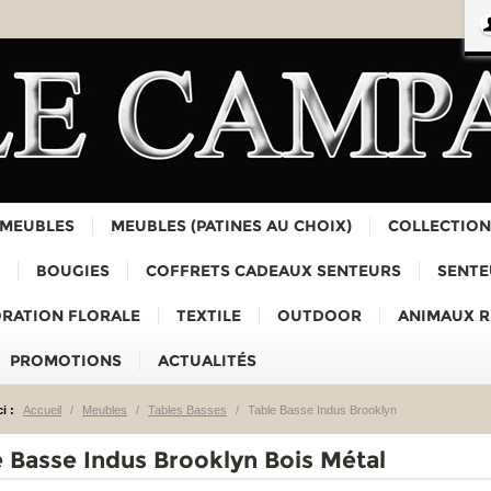
 MEUBLES
MEUBLES (PATINES AU CHOIX)
COLLECTION
BOUGIES
COFFRETS CADEAUX SENTEURS
SENTE
RATION FLORALE
TEXTILE
OUTDOOR
ANIMAUX 
PROMOTIONS
ACTUALITÉS
i :
Accueil
/
Meubles
/
Tables Basses
/
Table Basse Indus Brooklyn
e Basse Indus Brooklyn Bois Métal