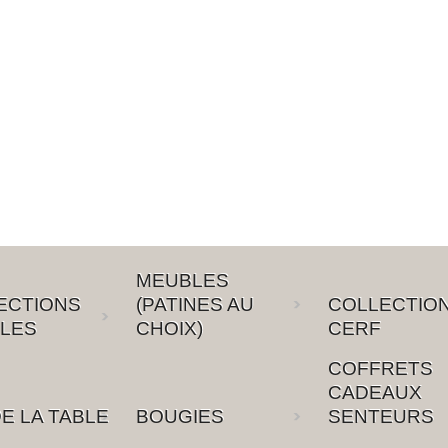
MEUBLES
ECTIONS
(PATINES AU
COLLECTIO
LES
CHOIX)
CERF
COFFRETS
CADEAUX
E LA TABLE
BOUGIES
SENTEURS