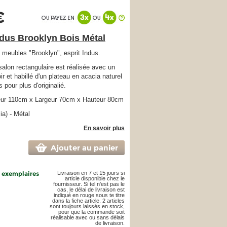
€
dus Brooklyn Bois Métal
e meubles "Brooklyn", esprit Indus.
salon rectangulaire est réalisée avec un
r et habillé d'un plateau en acacia naturel
 pour plus d'originalié.
ur 110cm x Largeur 70cm x Hauteur 80cm
ia) - Métal
En savoir plus
Ajouter au panier
4 exemplaires
Livraison en 7 et 15 jours si
article disponible chez le
fournisseur. Si tel n'est pas le
cas, le délai de livraison est
indiqué en rouge sous te titre
dans la fiche article. 2 articles
sont toujours laissés en stock,
pour que la commande soit
réalisable avec ou sans délais
de livraison.