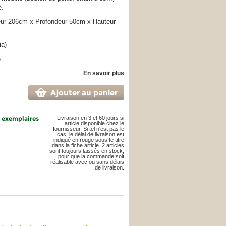
é.
ur 206cm x Profondeur 50cm x Hauteur
ia)
e
En savoir plus
Ajouter au panier
2 exemplaires
Livraison en 3 et 60 jours si
article disponible chez le
fournisseur. Si tel n'est pas le
cas, le délai de livraison est
indiqué en rouge sous te titre
dans la fiche article. 2 articles
sont toujours laissés en stock,
pour que la commande soit
réalisable avec ou sans délais
de livraison.