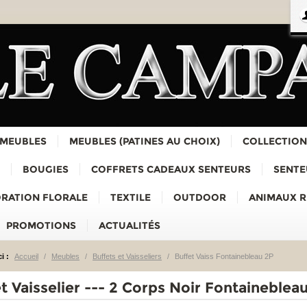
 MEUBLES
MEUBLES (PATINES AU CHOIX)
COLLECTION
BOUGIES
COFFRETS CADEAUX SENTEURS
SENTE
RATION FLORALE
TEXTILE
OUTDOOR
ANIMAUX 
PROMOTIONS
ACTUALITÉS
i :
Accueil
/
Meubles
/
Buffets et Vaisseliers
/
Buffet Vaiss Fontainebleau 2P
t Vaisselier --- 2 Corps Noir Fontaineblea