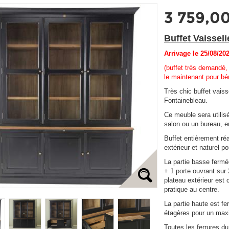
3 759,0
Buffet Vaissel
Arrivage le 25/08/202
(buffet très demandé,
le maintenant pour bén
Très chic buffet vaiss
Fontainebleau.
Ce meuble sera utilis
salon ou un bureau, en
Buffet entièrement réal
extérieur et naturel po
La partie basse fermé
+ 1 porte ouvrant sur
plateau extérieur est c
pratique au centre.
La partie haute est fe
étagères pour un ma
Toutes les ferrures du