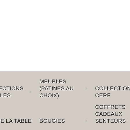
MEUBLES
ECTIONS
(PATINES AU
COLLECTIO
LES
CHOIX)
CERF
COFFRETS
CADEAUX
E LA TABLE
BOUGIES
SENTEURS