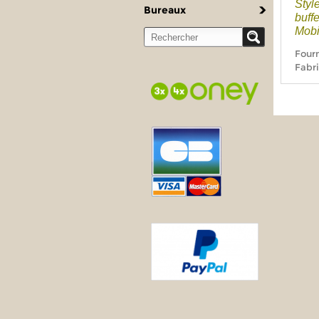
Styl
Bureaux
buff
Mobi
Fourn
Fabri