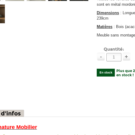
sont en métal mordor
Dimensions
: Longue
239cm
Matières
: Bois (acac
Meuble sans montag
Quantité:
-
+
Plus que 
En stock
en stock !
 d'infos
nature Mobilier