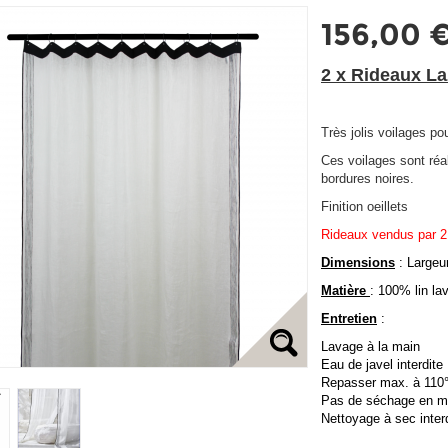
156,00 
2 x Rideaux L
Très jolis voilages po
Ces voilages sont réal
bordures noires.
Finition oeillets
Rideaux vendus par 2
Dimensions
: Largeu
Matière
: 100% lin la
Entretien
:
Lavage à la main
Eau de javel interdite
Repasser max. à 110
Pas de séchage en m
Nettoyage à sec interd