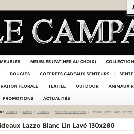
 MEUBLES
MEUBLES (PATINES AU CHOIX)
COLLECTION
BOUGIES
COFFRETS CADEAUX SENTEURS
SENTE
RATION FLORALE
TEXTILE
OUTDOOR
ANIMAUX 
PROMOTIONS
ACTUALITÉS
i :
Accueil
/
Textile
/
Rideaux
/
Voilages & Embrases
/
Rideau Lazzo Blanc Haomy
Rideaux Lazzo Blanc Lin Lavé 130x280