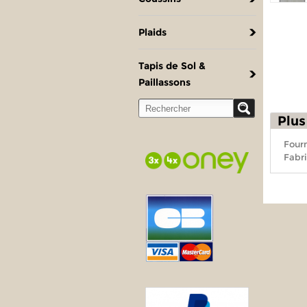
Plaids
Tapis de Sol &
Paillassons
Plus
Fourn
Fabri