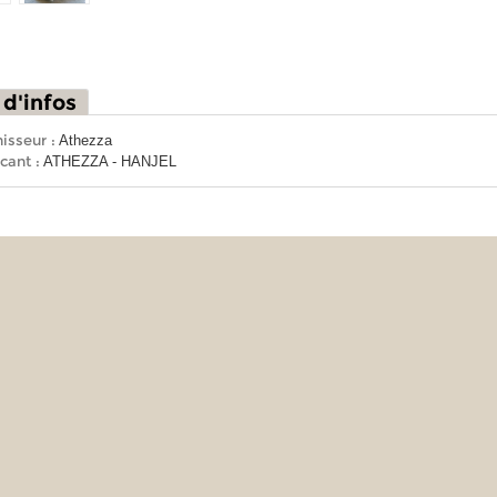
 d'infos
isseur :
Athezza
cant :
ATHEZZA - HANJEL