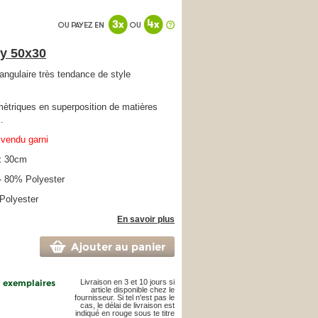
y 50x30
ngulaire très tendance de style
ètriques en superposition de matières
.
vendu garni
x 30cm
- 80% Polyester
Polyester
En savoir plus
Ajouter au panier
6 exemplaires
Livraison en 3 et 10 jours si
article disponible chez le
fournisseur. Si tel n'est pas le
cas, le délai de livraison est
indiqué en rouge sous te titre