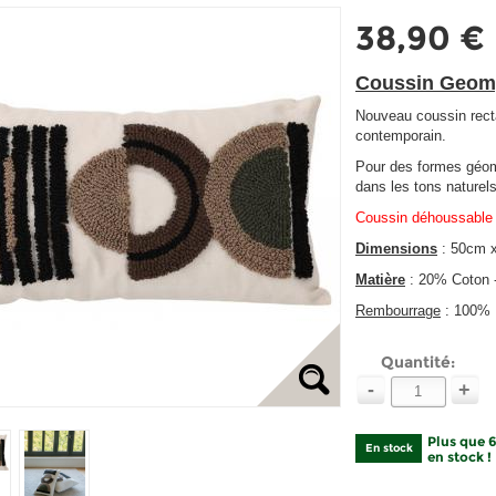
38,90 €
Coussin Geom
Nouveau coussin recta
contemporain.
Pour des formes géom
dans les tons naturels
Coussin déhoussable 
Dimensions
: 50cm 
Matière
: 20% Coton 
Rembourrage
: 100% 
Quantité:
-
+
Plus que 
En stock
en stock !