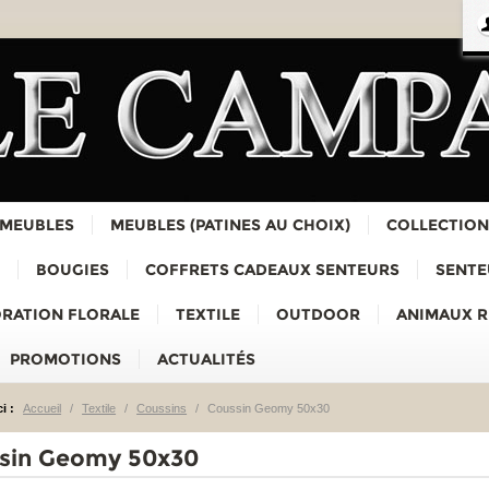
 MEUBLES
MEUBLES (PATINES AU CHOIX)
COLLECTION
BOUGIES
COFFRETS CADEAUX SENTEURS
SENTE
RATION FLORALE
TEXTILE
OUTDOOR
ANIMAUX 
PROMOTIONS
ACTUALITÉS
i :
Accueil
/
Textile
/
Coussins
/
Coussin Geomy 50x30
sin Geomy 50x30