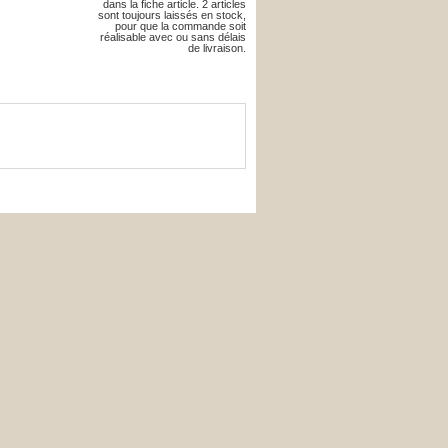
dans la fiche article. 2 articles
sont toujours laissés en stock,
pour que la commande soit
réalisable avec ou sans délais
de livraison.