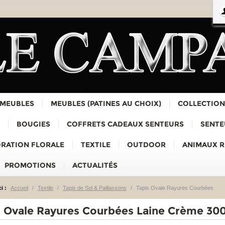
 MEUBLES
MEUBLES (PATINES AU CHOIX)
COLLECTION
BOUGIES
COFFRETS CADEAUX SENTEURS
SENTE
RATION FLORALE
TEXTILE
OUTDOOR
ANIMAUX 
PROMOTIONS
ACTUALITÉS
i :
Accueil
/
Textile
/
Tapis de Sol & Paillassons
/
Tapis Ovale Rayures Courbées
s Ovale Rayures Courbées Laine Crème 30