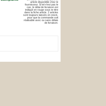
article disponible chez le
fournisseur. Si tel n'est pas le
cas, le délai de livraison est
indiqué en rouge sous te titre
dans la fiche article. 2 articles
sont toujours laissés en stock,
pour que la commande soit
réalisable avec ou sans délais
de livraison.