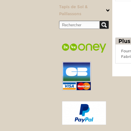
Tapis de Sol &
Paillassons
Plus
Fourn
Fabri