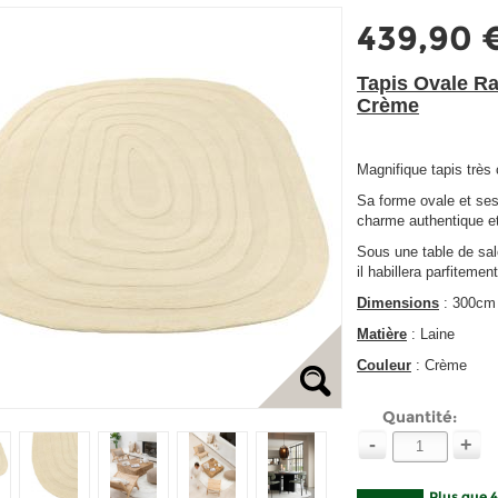
439,90 
Tapis Ovale R
Crème
Magnifique tapis très 
Sa forme ovale et ses
charme authentique et
Sous une table de sal
il habillera parfitemen
Dimensions
: 300cm
Matière
: Laine
Couleur
: Crème
Quantité:
-
+
Plus que 