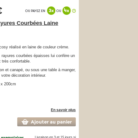
€
ayures Courbées Laine
cosy réalisé en laine de couleur crème.
 rayures courbées épaisses lui confère un
 très confortable.
on et canapé, ou sous une table à manger,
t votre décoration intérieur.
 x 200cm
En savoir plus
Ajouter au panier
4 exemplaires
Livraison en 3 et 15 jours si