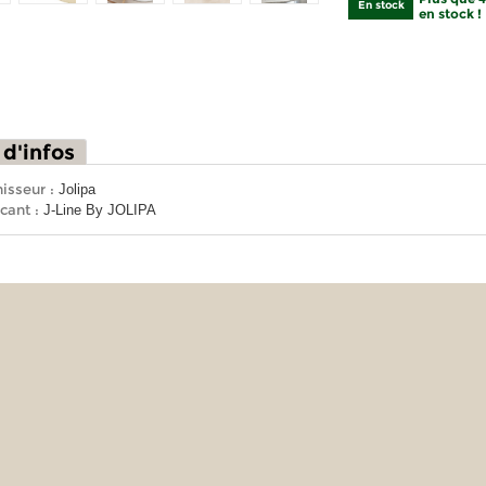
En stock
en stock !
 d'infos
isseur :
Jolipa
cant :
J-Line By JOLIPA