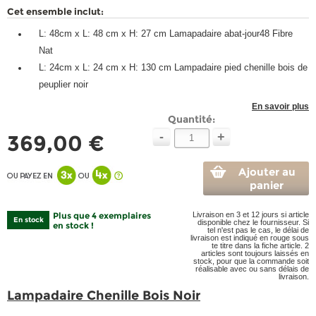
Cet ensemble inclut:
L: 48cm x L: 48 cm x H: 27 cm Lamapadaire abat-jour48 Fibre
Nat
L: 24cm x L: 24 cm x H: 130 cm Lampadaire pied chenille bois de
peuplier noir
En savoir plus
Quantité:
-
+
369,00 €
Ajouter au
panier
Plus que 4 exemplaires
Livraison en 3 et 12 jours si article
En stock
disponible chez le fournisseur. Si
en stock !
tel n'est pas le cas, le délai de
livraison est indiqué en rouge sous
te titre dans la fiche article. 2
articles sont toujours laissés en
stock, pour que la commande soit
réalisable avec ou sans délais de
livraison.
Lampadaire Chenille Bois Noir