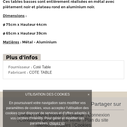
Ces tables basses sont entièrement réalisées en métal avec
piètement noir et plateau rond en aluminium noir.
Dimensions
:
ø 75cm x Hauteur 44cm
ø 65cm x Hauteur 39cm
Matières
: Métal - Aluminium
Plus d'infos
Fournisseur :
Coté Table
Fabricant :
COTE TABLE
UTILISATION DES COOKIES
×
En poursuivant votre navigation sans modifier vos
Partager sur
paramètres de cookies, vous acceptez l'utilisation des
cookies pour disposer de services et d'offres adaptés à
Contact
Nous trouver
Actualité
Connexion
vos centres d'intérêts. Pour gérer et modifier ces
Conditions générales de vente
Plan du site
paramètres,
cliquez ici
Mentions légales
Cookies